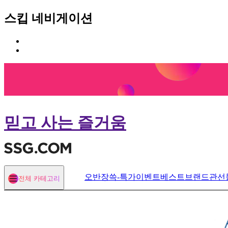
스킵 네비게이션
카
본
테
문
고
바
리
로
메
가
뉴
기
바
로
믿고 사는 즐거움
가
기
오반장
쓱-특가
이벤트
베스트
브랜드관
선
전체 카테고리
열기