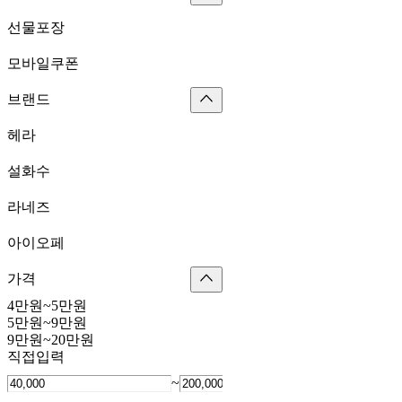
선물포장
모바일쿠폰
브랜드
헤라
설화수
라네즈
아이오페
가격
4만원~5만원
5만원~9만원
9만원~20만원
직접입력
~