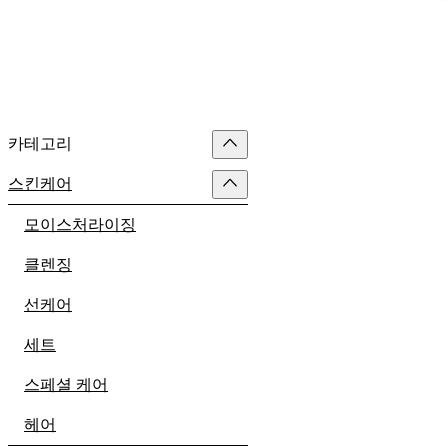
카테고리
스킨케어
모이스처라이징
클렌징
선케어
세트
스페셜 케어
헤어