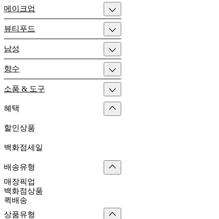
메이크업
뷰티푸드
남성
향수
소품 & 도구
혜택
할인상품
백화점세일
배송유형
매장픽업
백화점상품
퀵배송
상품유형