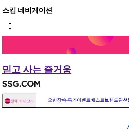
스킵 네비게이션
카
본
테
문
고
바
리
로
메
가
뉴
기
바
로
믿고 사는 즐거움
가
기
오반장
쓱-특가
이벤트
베스트
브랜드관
선
전체 카테고리
열기