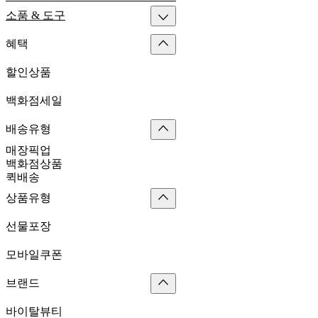
소품 & 도구
혜택
할인상품
백화점세일
배송유형
매장픽업
백화점상품
퀵배송
상품유형
선물포장
모바일쿠폰
브랜드
바이탈뷰티