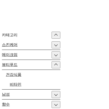
카테고리
스킨케어
메이크업
뷰티푸드
건강식품
비타민
남성
향수